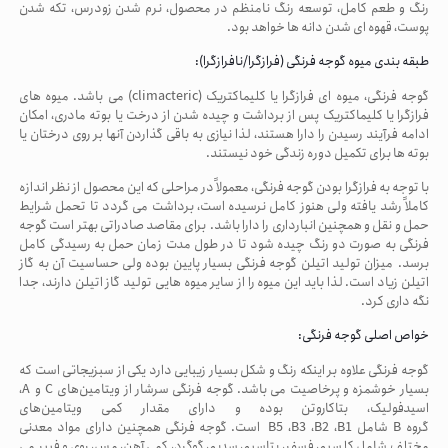
رنگ و طعم کامل، توسعه رنگ نامنظم در محصول، نرم شدن زودرس، تکه شدن
پوست، قهوه ای شدن دانه ها خواهد بود.
طبقه بندی میوه گوجه فرنگی (فرازگرا/نافرازگرا):
گوجه فرنگی، میوه ای فرازگرا یا کلیماکتریک (
climacteric
) می باشد. میوه های
فرازگرا یا کلیماکتریک پس از برداشت و چیده شدن از درخت یا بوته مادری، امکان
ادامه فرآیند رسیدن را دارا هستند، لذا نیازی به باقی گذاردن آنها بر روی درختان یا
بوته ها برای تکمیل دوره زندگی خود نیستند.
با توجه به فرازگرا بودن گوجه فرنگی، معمولاً در مراحلی که این محصول از نظر اندازه
کاملاً رشد یافته ولی هنوز کامل نرسیده است، برداشت می گردد تا تحمل شرایط
حمل و نقل و همچنین انبارداری را دارا باشد
.
برای مقاصد صادراتی بهتر است گوجه
فرنگی به صورت دو رنگ چیده شود تا در طول مدت زمان حمل به رسیدگی کامل
برسد. میزان تولید اتیلن گوجه فرنگی بسیار پایین بوده ولی حساسیت آن به گاز
اتیلن زیاد است. لذا باید این میوه را از سایر میوه هایی تولید گاز اتیلن دارند، جدا
نگه داری کرد.
خواص اصلی گوجه فرنگی:
گوجه فرنگی علاوه بر اینکه رنگ و شکل بسیار زیبایی دارد یکی از سبزیجاتی است که
بسیار خوشمزه و پرخاصیت می باشد. گوجه فرنگی سرشار از ویتامین‌های
C
و
A
،
اسیدفولیک، بتاکاروتن بوده و دارای مقدار کمی ویتامین‌های
گروه
B
شامل
B1
،
B2
،
B3
،
B5
است. گوجه فرنگی همچنین دارای مواد معدنی
مختلف شامل کلسیم، فسفر، پتاسیم، سدیم، گوگرد، کمی آهن، مس، روی و فیبر می