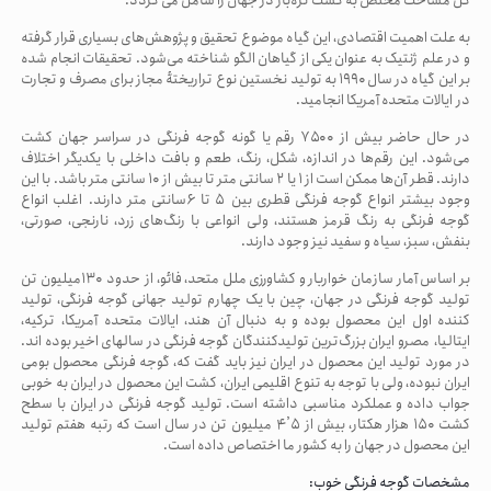
کل مساحت مختص به کشت تره‌بار در جهان را شامل می گردد.
به علت اهمیت اقتصادی، این گیاه موضوع تحقیق و پژوهش‌های بسیاری قرار گرفته
و در علم ژنتیک به عنوان یکی از گیاهان الگو شناخته می‌شود. تحقیقات انجام‌ شده
بر این گیاه در سال ۱۹۹۰ به تولید نخستین نوع تراریختهٔ مجاز برای مصرف و تجارت
در ایالات متحده آمریکا انجامید.
در حال حاضر بیش از ۷۵۰۰ رقم یا گونه گوجه فرنگی در سراسر جهان کشت
می‌شود. این رقم‌ها در اندازه، شکل، رنگ، طعم و بافت داخلی با یکدیگر اختلاف
دارند. قطر آن‌ها ممکن است از ۱ یا ۲ سانتی متر تا بیش از ۱۰ سانتی متر باشد. با این
وجود بیشتر انواع گوجه فرنگی قطری بین
۵ تا ۶
سانتی متر دارند
.
اغلب انواع
گوجه فرنگی به رنگ قرمز هستند، ولی انواعی با رنگ‌های زرد، نارنجی، صورتی،
بنفش، سبز، سیاه و سفید نیز وجود دارند.
بر اساس آمار سازمان خواربار و کشاورزی ملل متحد، فائو، از حدود
۱۳۰
میلیون تن
تولید گوجه فرنگی در جهان، چین با یک چهارم تولید جهانی گوجه فرنگی، تولید
کننده اول این محصول بوده و به دنبال آن هند، ایالات متحده آمریکا، ترکیه،
ایتالیا، مصرو ایران بزرگ‌ترین تولیدکنندگان گوجه فرنگی در سالهای اخیر بوده اند.
در مورد تولید این محصول در ایران نیز باید گفت که، گوجه فرنگی محصول بومی
ایران نبوده، ولی با توجه به تنوع اقلیمی ایران، کشت این محصول در ایران به خوبی
جواب داده و عملکرد مناسبی داشته است. تولید گوجه فرنگی در ایران با سطح
کشت ۱۵۰ هزار هکتار، بیش از
۴٫۵
میلیون تن در سال است که رتبه هفتم تولید
این محصول در جهان را به کشور ما اختصاص داده است.
مشخصات گوجه فرنگی خوب: