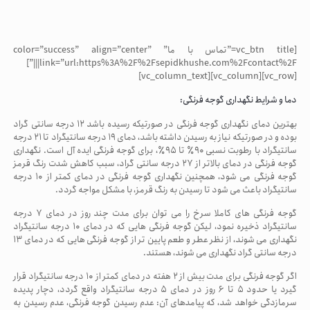
[vc_btn title=”تماس با ما” color=”success” align=”center”
link=”url:https%3A%2F%2Fsepidkhushe.com%2Fcontact%2F|||”]
[vc_row][vc_column][vc_column_text]
دما و شرایط نگهداری گوجه فرنگی:
بهترین دمای نگهداری گوجه فرنگی در صورتیکه رسیده باشد ۱۲ درجه سانتی گراد
بوده و در صورتیکه نیاز به رسیدن داشته باشد، دمای ۱۹ درجه سانتیگراد تا ۲۱ درجه
سانتیگراد با رطوبت نسبی ۹۰٪ تا ۹۵٪، برای گوجه فرنگی ایده آل است. نگهداری
گوجه فرنگی در دمای بالاتر از ۲۷ درجه سانتی گراد، سبب کاهش شدت رنگ قرمز
گوجه فرنگی می شود، همچنین نگهداری گوجه فرنگی در دمای کمتر از ۱۰ درجه
سانتیگراد باعث می شود تا رسیدن به رنگ قرمز، با مشکل مواجه گردد.
گوجه فرنگی های کاملا سرخ را می توان برای مدت چند روز در دمای ۷ درجه
سانتیگراد ذخیره نمود، لیکن گوجه فرنگی هایی که در دمای ۱۰ درجه سانتیگراد
نگهداری می شوند، از نظر عطر و طعم پایین تر از گوجه فرنگی هایی که در دمای ۱۳
درجه سانتی گراد نگهداری می شوند، هستند.
اگر گوجه فرنگی برای مدت بیش از ۲ هفته در دمای کمتر از ۱۰ درجه سانتیگراد قرار
گیرد یا حدود ۵ تا ۶ روز در دمای ۵ درجه سانتیگراد واقع گردد، دچار پدیده
سرمازدگی خواهد شد، که پیامدهای آن: عدم رسیدن گوجه فرنگی، عدم رسیدن به