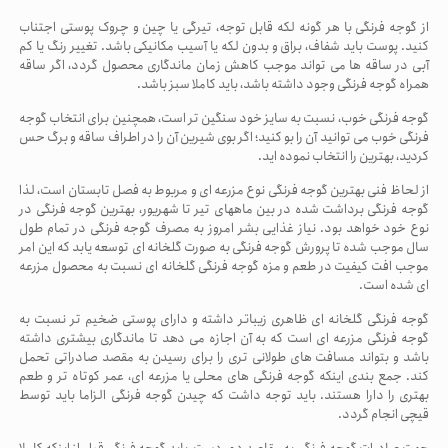
از گوجه فرنگی با هر گونه لکه قابل توجه، تیرگی یا چین و چروک پوستی اجتناب
کنید. پوست باید شفاف، براق و بدون لکه یا آسیب مکانیکی باشد. تغییر رنگ یا کم
آبی در ساقه ها می تواند موجب کاهش زمان ماندگاری محصول گردد، اگر ساقه
همراه گوجه فرنگی وجود داشته باشد، باید کاملا سبز باشد.
گوجه فرنگی خوب، نسبت به سایز خود سنگین تر است، همچنین برای انتخاب گوجه
فرنگی خوب می توانید آن را بو کنید؛ اگر بوی شیرین آن را در اطراف ساقه و برگ حس
کردید، بهترین را انتخاب نموده اید
.
از لحاظ فنی بهترین گوجه فرنگی نوع مزرعه ای و مربوط به فصل تابستان است، لذا
گوجه فرنگی برداشت شده در بین ماههای تیر تا شهریور، بهترین گوجه فرنگی در
نوع خود خواهد بود. نیاز غذایی بشر امروز به مصرف گوجه فرنگی در تمام طول
سال موجب شده تا پرورش گوجه فرنگی به صورت گلخانه ای توسعه یابد که این امر
موجب افت کیفیت در طعم و مزه گوجه فرنگی گلخانه ای نسبت به محصول مزرعه
ای شده است.
گوجه فرنگی گلخانه ای ظاهری زیباتر داشته و دارای پوستی ضخیم تر نسبت به
گوجه فرنگی مزرعه ای است که به آن اجازه می دهد تا ماندگاری بیشتری داشته
باشد و بتواند مسافت های طولانی تری را برای رسیدن به مقصد صادراتی تحمل
کند. جمع بندی اینکه گوجه فرنگی های محلی یا مزرعه ای، عمر کوتاه تر و طعم
بهتری را دارا هستند. باید توجه داشت که چیدن گوجه فرنگی الزاما باید توسط
قیچی انجام گردد.